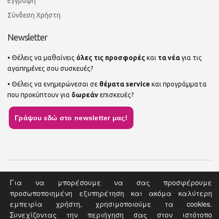
Εγγραφή
Σύνδεση Χρήστη
Newsletter
• Θέλεις να μαθαίνεις
όλες τις προσφορές
και
τα νέα
για τις
αγαπημένες σου συσκευές?
• Θέλεις να ενημερώνεσαι σε
θέματα service
και προγράμματα
που προκύπτουν για
δωρεάν
επισκευές?
Γράψου εδώ στο newsletter μας!
Αρχική Σελίδα
Site Map
Επικοινωνία
Για να μπορέσουμε να σας προσφέρουμε
προσωποποιημένη εξυπηρέτηση και ακόμα καλύτερη
Copyright © 2019 Document. All rights reserved. | Web Design by
εμπειρία χρήστη, χρησιμοποιούμε τα cookies.
CnC Tech
&
Ruler Digital Agency
Συνεχίζοντας την περιήγηση σας στον ιστότοπο