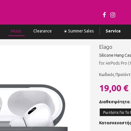
Music
Clearance
☀️ Summer Sales
Service
Elago
Silicone Hang Cas
for AirPods Pro (
Κωδικός Προϊόν
19,00 €
Διαθεσιμότητα
Ρωτήστε Για Το 
Κατασκευαστής