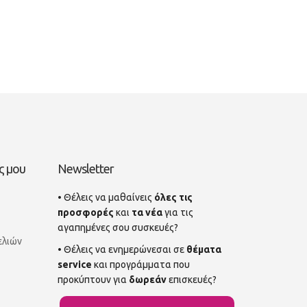
ς μου
Newsletter
• Θέλεις να μαθαίνεις
όλες τις
προσφορές
και
τα νέα
για τις
αγαπημένες σου συσκευές?
ελιών
• Θέλεις να ενημερώνεσαι σε
θέματα
service
και προγράμματα που
προκύπτουν για
δωρεάν
επισκευές?