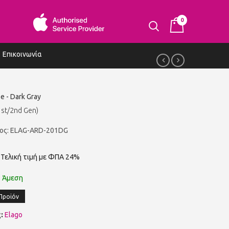
0
Επικοινωνία
e - Dark Gray
1st/2nd Gen)
τος: ELAG-ARD-201DG
Τελική τιμή με ΦΠΑ 24%
:
Άμεση
Προϊόν
:
Elago