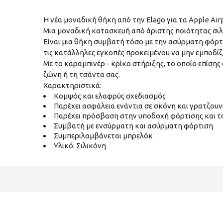
Η νέα μοναδική θήκη από την Εlago για τα Apple A
Μια μοναδική κατασκευή από άριστης ποιότητας σιλ
Είναι μια θήκη συμβατή τόσο με την ασύρματη φόρτι
τις κατάλληλες εγκοπές προκειμένου να μην εμποδίζ
Με το καραμπινέρ - κρίκο στήριξης, το οποίο επίση
ζώνη ή τη τσάντα σας.
Χαρακτηριστικά:
Κομψός και ελαφρύς σχεδιασμός
Παρέχει ασφάλεια ενάντια σε σκόνη και γρατζουν
Παρέχει πρόσβαση στην υποδοχή φόρτισης και τ
Συμβατή με ενσύρματη και ασύρματη φόρτιση
Συμπεριλαμβάνεται μπρελόκ
Υλικό: Σιλικόνη