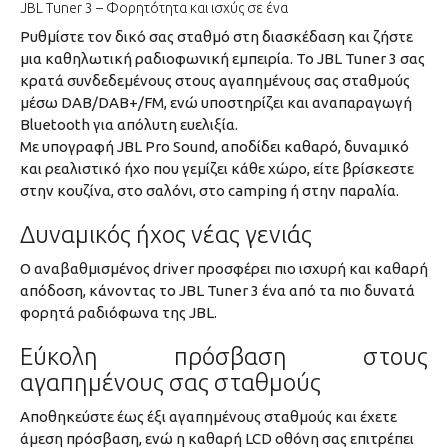
JBL Tuner 3 – Φορητότητα και ισχύς σε ένα
Ρυθμίστε τον δικό σας σταθμό στη διασκέδαση και ζήστε
μια καθηλωτική ραδιοφωνική εμπειρία. Το JBL Tuner 3 σας
κρατά συνδεδεμένους στους αγαπημένους σας σταθμούς
μέσω DAB/DAB+/FM, ενώ υποστηρίζει και αναπαραγωγή
Bluetooth για απόλυτη ευελιξία.
Με υπογραφή JBL Pro Sound, αποδίδει καθαρό, δυναμικό
και ρεαλιστικό ήχο που γεμίζει κάθε χώρο, είτε βρίσκεστε
στην κουζίνα, στο σαλόνι, στο camping ή στην παραλία.
Δυναμικός ήχος νέας γενιάς
Ο αναβαθμισμένος driver προσφέρει πιο ισχυρή και καθαρή
απόδοση, κάνοντας το JBL Tuner 3 ένα από τα πιο δυνατά
φορητά ραδιόφωνα της JBL.
Εύκολη πρόσβαση στους
αγαπημένους σας σταθμούς
Αποθηκεύστε έως έξι αγαπημένους σταθμούς και έχετε
άμεση πρόσβαση, ενώ η καθαρή LCD οθόνη σας επιτρέπει