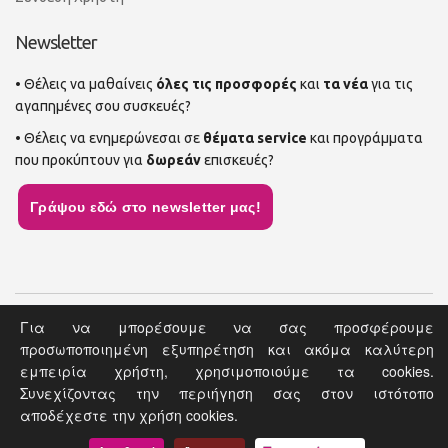
Newsletter
• Θέλεις να μαθαίνεις
όλες τις προσφορές
και
τα νέα
για τις
αγαπημένες σου συσκευές?
• Θέλεις να ενημερώνεσαι σε
θέματα service
και προγράμματα
που προκύπτουν για
δωρεάν
επισκευές?
Γράψου εδώ στο newsletter μας!
Για να μπορέσουμε να σας προσφέρουμε
Αρχική Σελίδα
Site Map
Επικοινωνία
προσωποποιημένη εξυπηρέτηση και ακόμα καλύτερη
Copyright © 2019 Document. All rights reserved. | Web Design by
εμπειρία χρήστη, χρησιμοποιούμε τα cookies.
CnC Tech
&
Ruler Digital Agency
Συνεχίζοντας την περιήγηση σας στον ιστότοπο
αποδέχεστε την χρήση cookies.