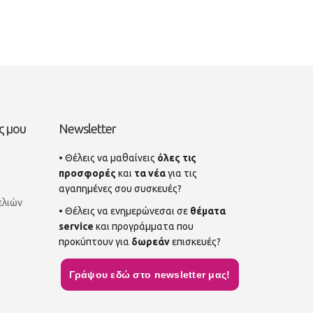
ς μου
Newsletter
• Θέλεις να μαθαίνεις
όλες τις
προσφορές
και
τα νέα
για τις
αγαπημένες σου συσκευές?
ελιών
• Θέλεις να ενημερώνεσαι σε
θέματα
service
και προγράμματα που
προκύπτουν για
δωρεάν
επισκευές?
Γράψου εδώ στο newsletter μας!